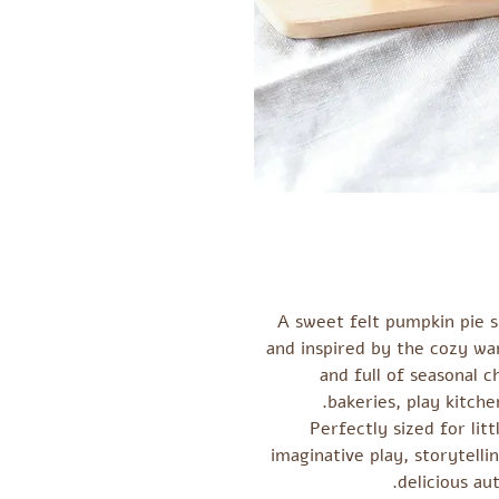
A sweet felt pumpkin pie s
and inspired by the cozy wa
and full of seasonal c
bakeries, play kitche
Perfectly sized for litt
imaginative play, storytell
delicious au