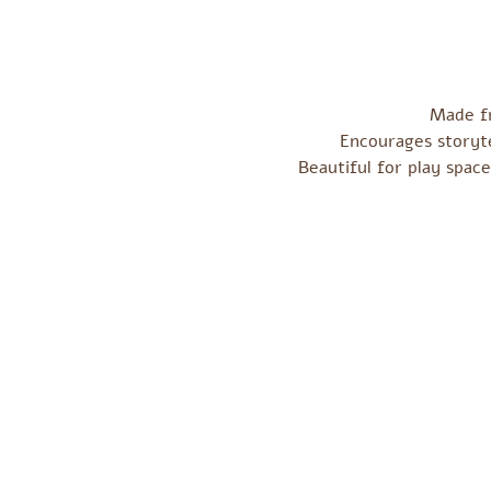
Made fr
Encourages storyte
Beautiful for play spac