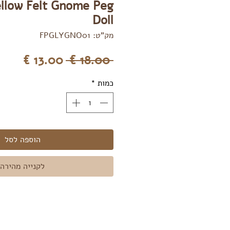
llow Felt Gnome Peg
Doll
מק"ט: FPGLYGNO01
מחיר
מחיר
 ‏18.00 ‏€ 
רגיל
מבצע
כמות
*
הוספה לסל
לקנייה מהירה