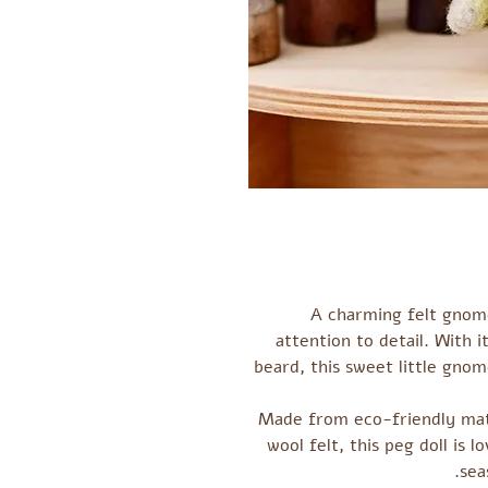
A charming felt gnome
attention to detail. With i
beard, this sweet little gno
Made from eco-friendly mate
wool felt, this peg doll is l
sea