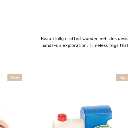
Beautifully crafted wooden vehicles desig
hands-on exploration. Timeless toys that
a
New
Bajo