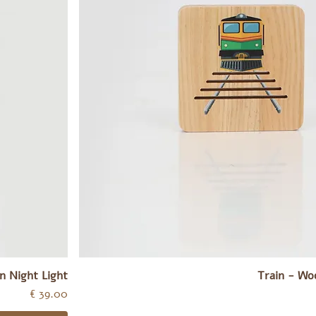
n Night Light
Train - Wo
מחיר