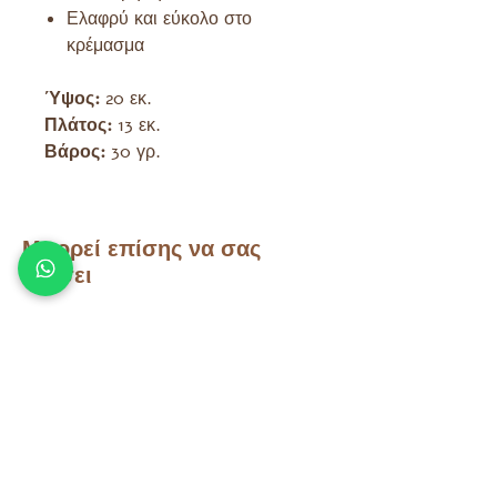
Ελαφρύ και εύκολο στο
κρέμασμα
Ύψος:
20 εκ.
Πλάτος:
13 εκ.
Βάρος:
30 γρ.
Μπορεί επίσης να σας
αρέσει
Άλλα προϊόντα που μπορεί να
σας ενδιαφέρουν
Τάρα Θησαυροί
Τάρα Θησαυροί