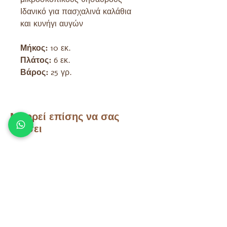
Ιδανικό για πασχαλινά καλάθια
και κυνήγι αυγών
Μήκος:
10 εκ.
Πλάτος:
6 εκ.
Βάρος:
25 γρ.
Μπορεί επίσης να σας
αρέσει
Άλλα προϊόντα που μπορεί να
σας ενδιαφέρουν
Τάρα Θησαυροί
Τάρα Θησαυροί