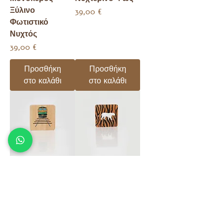
Ξύλινο
Τιμή
39,00 €
Φωτιστικό
Νυχτός
Τιμή
39,00 €
Προσθήκη
Προσθήκη
στο καλάθι
στο καλάθι
Τρένο - Ξύλινο
Tiger - Ξύλινο
Νυχτερινό
Νυχτερινό
Φωτάκι
Φωτάκι
Τιμή
Τιμή
39,00 €
39,00 €