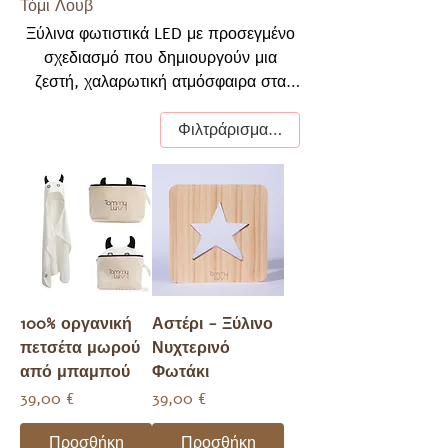
Τόμι Λουβ
Ξύλινα φωτιστικά LED με προσεγμένο
σχεδιασμό που δημιουργούν μια
ζεστή, χαλαρωτική ατμόσφαιρα στα
παιδικά δωμάτια. Όμορφη διακόσμηση
την ημέρα και απαλό νυχτερινό φως τη
Φιλτράρισμα και ταξινόμηση
νύχτα.
100% οργανική
Αστέρι - Ξύλινο
πετσέτα μωρού
Νυχτερινό
από μπαμπού
Φωτάκι
Τιμή
Τιμή
39,00 €
39,00 €
Προσθήκη
Προσθήκη