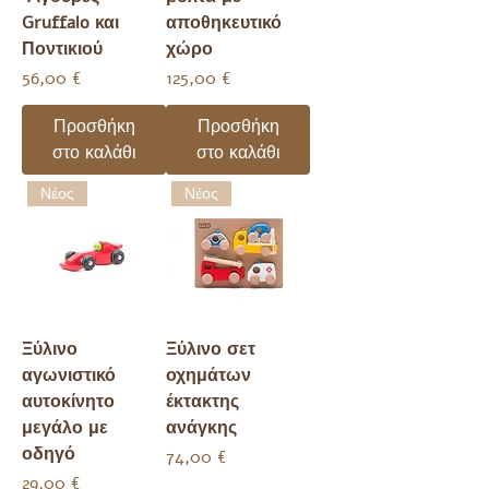
Gruffalo και
αποθηκευτικό
Ποντικιού
χώρο
Τιμή
Τιμή
56,00 €
125,00 €
Προσθήκη
Προσθήκη
στο καλάθι
στο καλάθι
Νέος
Νέος
Ξύλινο
Ξύλινο σετ
αγωνιστικό
οχημάτων
αυτοκίνητο
έκτακτης
μεγάλο με
ανάγκης
οδηγό
Τιμή
74,00 €
Τιμή
29,00 €