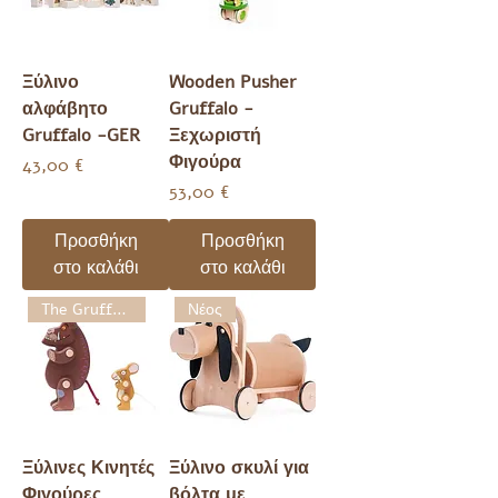
Ξύλινο
Wooden Pusher
αλφάβητο
Gruffalo -
Gruffalo -GER
Ξεχωριστή
Φιγούρα
Τιμή
43,00 €
Τιμή
53,00 €
Προσθήκη
Προσθήκη
στο καλάθι
στο καλάθι
The Gruffalo
Νέος
Ξύλινες Κινητές
Ξύλινο σκυλί για
Φιγούρες
βόλτα με