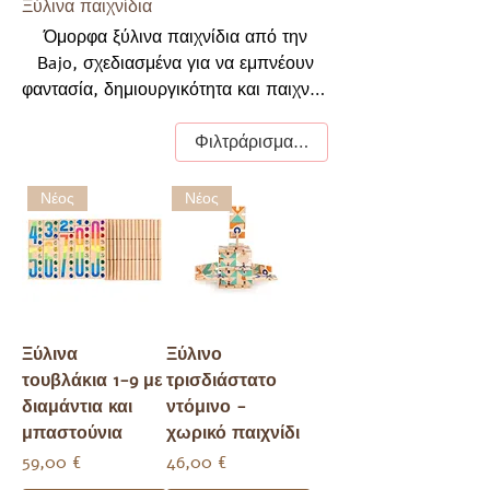
Ξύλινα παιχνίδια
Όμορφα ξύλινα παιχνίδια από την
Bajo, σχεδιασμένα για να εμπνέουν
φαντασία, δημιουργικότητα και παιχνίδι
χωρίς όρια. Κατασκευασμένα στην
Πολωνία με προσεγμένο σχεδιασμό,
Φιλτράρισμα και ταξινόμηση
φυσικά υλικά και διαχρονική ποιότητα.
Νέος
Νέος
Ξύλινα
Ξύλινο
τουβλάκια 1-9 με
τρισδιάστατο
διαμάντια και
ντόμινο -
μπαστούνια
χωρικό παιχνίδι
Τιμή
Τιμή
59,00 €
46,00 €