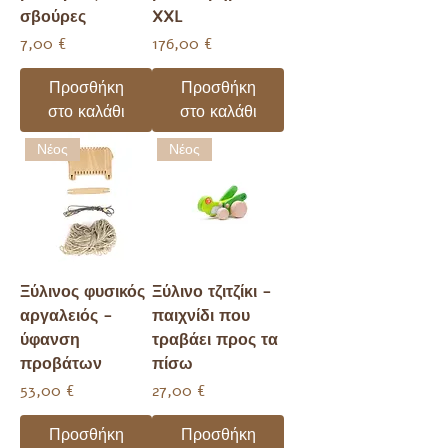
σβούρες
XXL
Τιμή
Τιμή
7,00 €
176,00 €
Προσθήκη
Προσθήκη
στο καλάθι
στο καλάθι
Νέος
Νέος
Ξύλινος φυσικός
Ξύλινο τζιτζίκι -
αργαλειός -
παιχνίδι που
ύφανση
τραβάει προς τα
προβάτων
πίσω
Τιμή
Τιμή
53,00 €
27,00 €
Προσθήκη
Προσθήκη