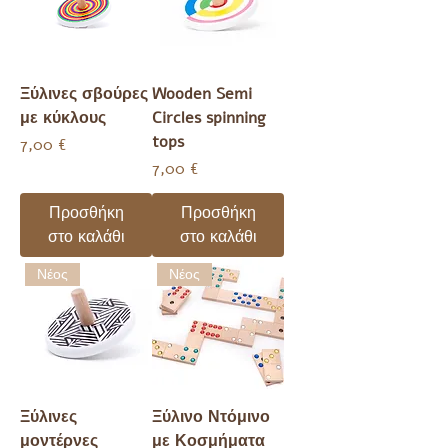
Ξύλινες σβούρες
Wooden Semi
με κύκλους
Circles spinning
tops
Τιμή
7,00 €
Τιμή
7,00 €
Προσθήκη
Προσθήκη
στο καλάθι
στο καλάθι
Νέος
Νέος
Ξύλινες
Ξύλινο Ντόμινο
μοντέρνες
με Κοσμήματα